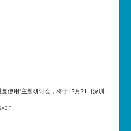
从“塑料公约”谈判到推动“重复使用”主题研讨会，将于12月21日深圳南山举办
EIF