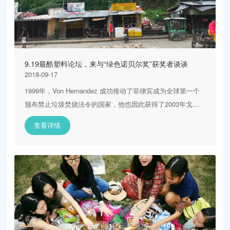
9.19最酷塑料论坛，来与“绿色诺贝尔奖”获奖者谈谈
2018-09-17
1999年，Von Hernandez 成功推动了菲律宾成为全球第一个
颁布禁止垃圾焚烧法令的国家，他也因此获得了2003年戈德曼
环境奖。2007年，Hernandez 又被时代杂志授予环境英雄的
查看详情
称号。